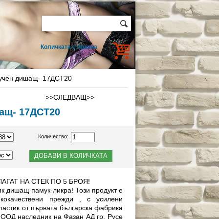
Количката е празна
мучен дишащ- 17ДСТ20
>>СЛЕДВАЩ>>
ащ- 17ДСТ20
Количество:
АГАТ НА СТЕК ПО 5 БРОЯ!
к дишащ памук-ликра! Този продукт е
ококачествени прежди , с усилени
ластик от първата българска фабрика
 ООД наследник на Фазан АД гр. Русе