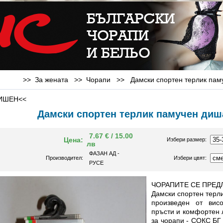
>> За жената >>
Чорапи
>>
Дамски спортен терлик па
ИШЕН<<
Дамски спортен терлик памучен диш
7.67 € / 15.00
Цена:
Избери размер:
лв
ФАЗАН АД -
Производител:
Избери цвят:
РУСЕ
ЧОРАПИТЕ СЕ ПРЕДЛ
Дамски спортен терли
произведен от вис
пръсти и комфортен 
за чорапи - СОКС БГ