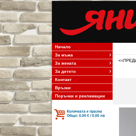
Начало
За мъжа
<<ПРЕД
За жената
За детето
Контакт
Връзки
Поръчки и рекламации
Количката е празна
Общо: 0.00 € / 0.00 лв