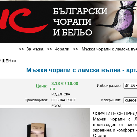
>> За мъжа >>
Чорапи
>>
Мъжки чорапи с ламска въ
ИШЕН<<
Мъжки чорапи с ламска вълна - ар
8.18 € / 16.00
Цена:
Избери размер:
лв
РОДОПСКА
Производител:
СТЪПКА-РОСТ
Избери цвят:
ЕООД
ЧОРАПИТЕ СЕ ПРЕДЛ
Мъжки чорапи с Л
произведен от висо
здравина и комфорт 
Състав: