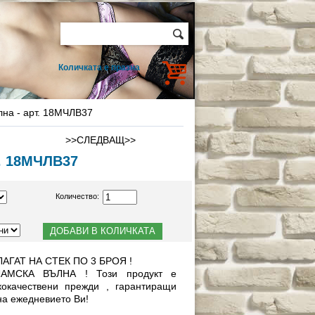
Количката е празна
лна - арт. 18МЧЛВ37
>>СЛЕДВАЩ>>
т. 18МЧЛВ37
Количество:
АГАТ НА СТЕК ПО 3 БРОЯ !
АМСКА ВЪЛНА ! Този продукт е
кокачествени прежди , гарантиращи
на ежедневието Ви!