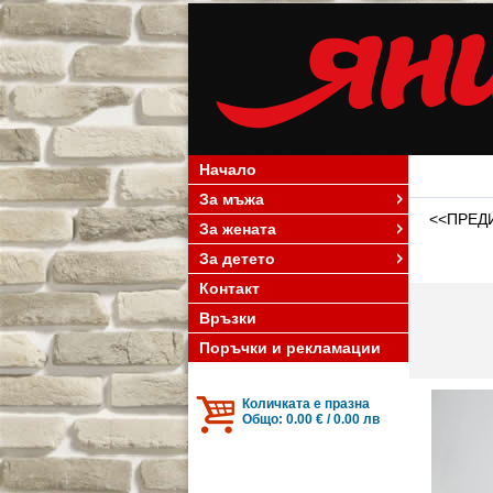
Начало
За мъжа
<<ПРЕД
За жената
За детето
Контакт
Връзки
Поръчки и рекламации
Количката е празна
Общо: 0.00 € / 0.00 лв