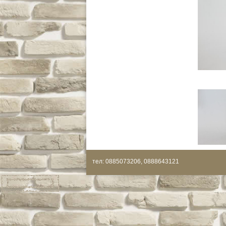
тел: 0885073206, 0888643121