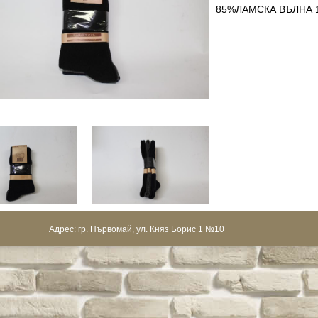
85%ЛАМСКА ВЪЛНА 
Адрес: гр. Първомай, ул. Княз Борис 1 №10