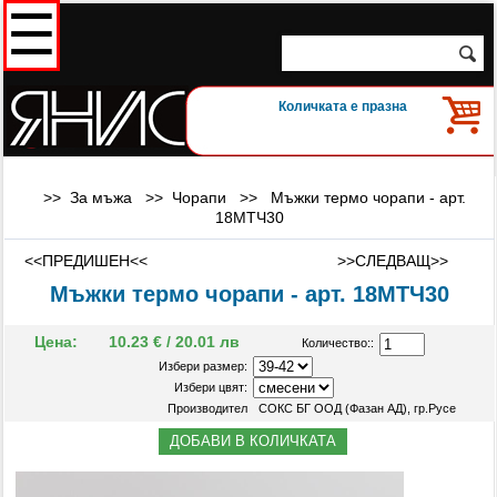
☰
Количката е празна
>> За мъжа >>
Чорапи
>>
Мъжки термо чорапи - арт.
18МТЧ30
<<ПРЕДИШЕН<<
>>СЛЕДВАЩ>>
Мъжки термо чорапи - арт. 18МТЧ30
Цена:
10.23 € / 20.01 лв
Количество::
Избери размер:
Избери цвят:
Производител
СОКС БГ ООД (Фазан АД), гр.Русе