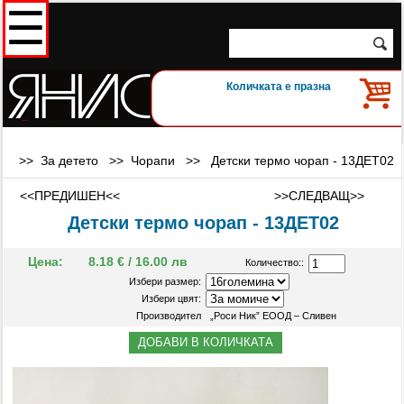
☰
Количката е празна
>> За детето >>
Чорапи
>>
Детски термо чорап - 13ДЕТ02
<<ПРЕДИШЕН<<
>>СЛЕДВАЩ>>
Детски термо чорап - 13ДЕТ02
Цена:
8.18 € / 16.00 лв
Количество::
Избери размер:
Избери цвят:
Производител
„Роси Ник” ЕООД – Сливен